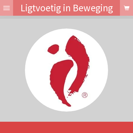
Ligtvoetig in Beweging
Ga
direct
naar
de
hoofdinhoud