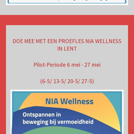
DOE MEE MET EEN PROEFLES NIA WELLNESS
IN LENT
Pilot-Periode 6 mei - 27 mei
(6-5/ 13-5/ 20-5/ 27-5)