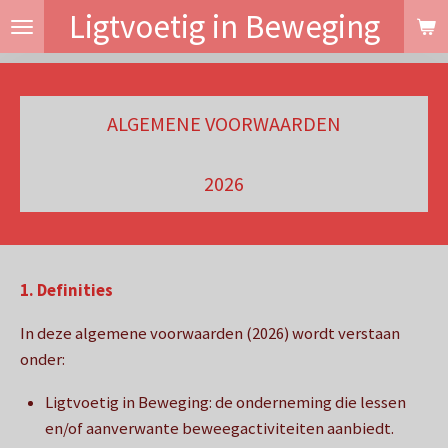
Ligtvoetig in Beweging
Ga
direct
naar
de
ALGEMENE VOORWAARDEN
hoofdinhoud
2026
1. Definities
In deze algemene voorwaarden (2026) wordt verstaan
onder:
Ligtvoetig in Beweging:
de onderneming die lessen
en/of aanverwante beweegactiviteiten aanbiedt.