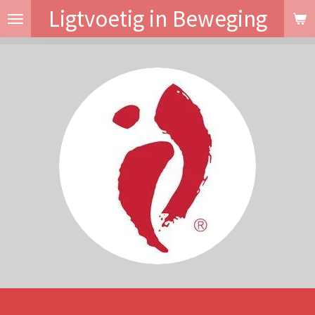
Ligtvoetig in Beweging
Ga
direct
naar
de
hoofdinhoud