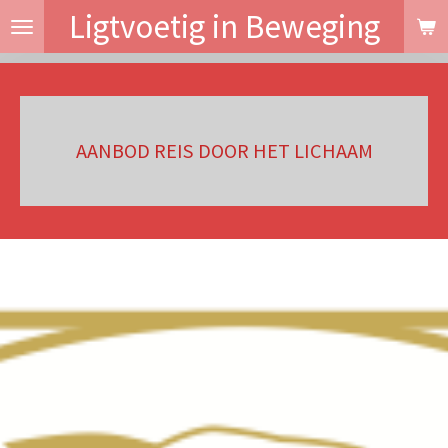
Ligtvoetig in Beweging
Ga
direct
naar
de
hoofdinhoud
AANBOD REIS DOOR HET LICHAAM