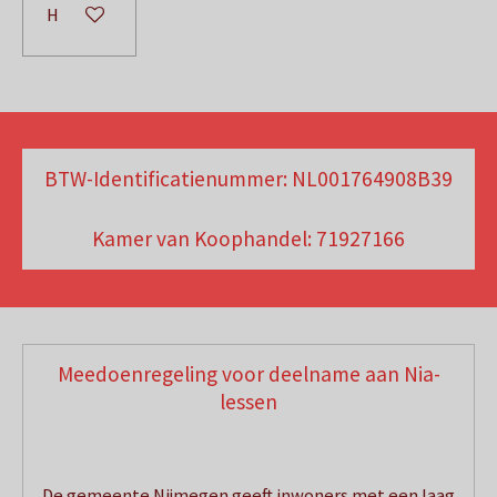
Houd mij op de hoogte
BTW-Identificatienummer:
NL001764908B39
Kamer van Koophandel: 71927166
Meedoenregeling voor deelname aan Nia-
lessen
De gemeente Nijmegen geeft inwoners met een laag