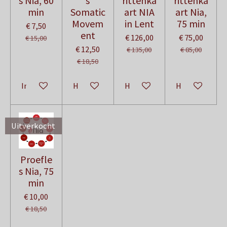
s Nia, 60
s
rittenka
rittenka
min
Somatic
art NIA
art Nia,
Movem
in Lent
75 min
€ 7,50
ent
€ 126,00
€ 75,00
€ 15,00
€ 12,50
€ 135,00
€ 85,00
€ 18,50
In winkelwagen
Houd mij op de hoogte
Houd mij op de hoogte
Houd mij op d
Uitverkocht
Proefle
s Nia, 75
min
€ 10,00
€ 18,50