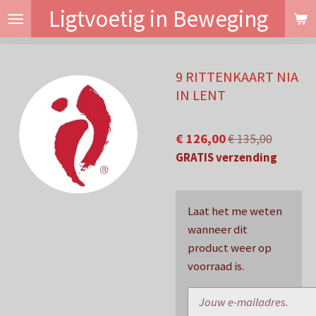
Ligtvoetig in Beweging
Ga
direct
naar
de
9 RITTENKAART NIA
hoofdinhoud
IN LENT
€ 126,00
€ 135,00
GRATIS verzending
Laat het me weten
wanneer dit
product weer op
voorraad is.